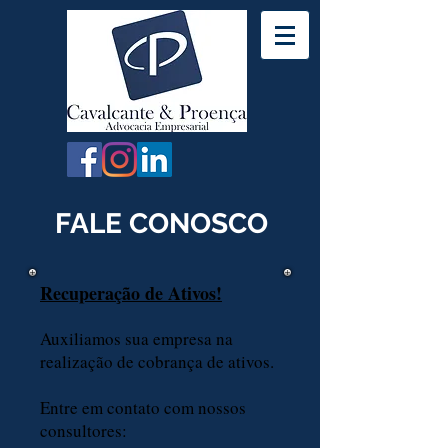
FALE CONOSCO
Recuperação de Ativos!
Auxiliamos sua empresa na
realização de cobrança de ativos.
Entre em contato com nossos
consultores: